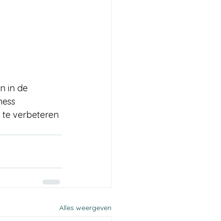
n in de 
ness 
 te verbeteren 
Alles weergeven