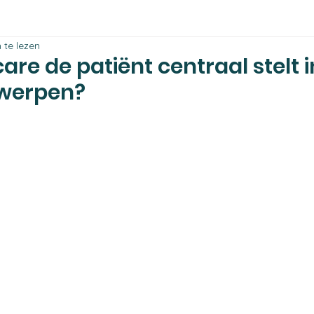
 te lezen
re de patiënt centraal stelt i
werpen?