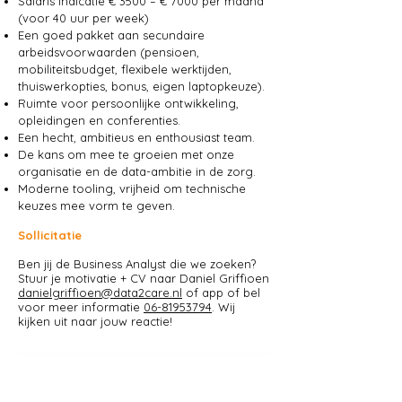
Salaris indicatie € 3500 – € 7000 per maand
(voor 40 uur per week)
Een goed pakket aan secundaire
arbeidsvoorwaarden (pensioen,
mobiliteitsbudget, flexibele werktijden,
thuiswerkopties, bonus, eigen laptopkeuze).
Ruimte voor persoonlijke ontwikkeling,
opleidingen en conferenties.
Een hecht, ambitieus en enthousiast team.
De kans om mee te groeien met onze
organisatie en de data-ambitie in de zorg.
Moderne tooling, vrijheid om technische
keuzes mee vorm te geven.
Sollicitatie
Ben jij de Business Analyst die we zoeken?
Stuur je motivatie + CV naar Daniel Griffioen
danielgriffioen@data2care.nl
of app of bel
voor meer informatie
06-81953794
. Wij
kijken uit naar jouw reactie!