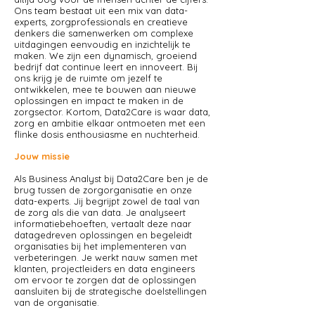
Ons team bestaat uit een mix van data-
experts, zorgprofessionals en creatieve
denkers die samenwerken om complexe
uitdagingen eenvoudig en inzichtelijk te
maken. We zijn een dynamisch, groeiend
bedrijf dat continue leert en innoveert. Bij
ons krijg je de ruimte om jezelf te
ontwikkelen, mee te bouwen aan nieuwe
oplossingen en impact te maken in de
zorgsector. Kortom, Data2Care is waar data,
zorg en ambitie elkaar ontmoeten met een
flinke dosis enthousiasme en nuchterheid.
Jouw missie
Als Business Analyst bij Data2Care ben je de
brug tussen de zorgorganisatie en onze
data-experts. Jij begrijpt zowel de taal van
de zorg als die van data. Je analyseert
informatiebehoeften, vertaalt deze naar
datagedreven oplossingen en begeleidt
organisaties bij het implementeren van
verbeteringen. Je werkt nauw samen met
klanten, projectleiders en data engineers
om ervoor te zorgen dat de oplossingen
aansluiten bij de strategische doelstellingen
van de organisatie.