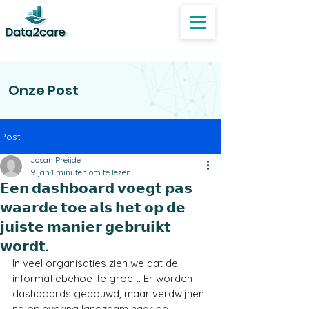
Onze Post
Post
Josan Preijde
9 jan
1 minuten om te lezen
𝗘𝗲𝗻 𝗱𝗮𝘀𝗵𝗯𝗼𝗮𝗿𝗱 𝘃𝗼𝗲𝗴𝘁 𝗽𝗮𝘀
𝘄𝗮𝗮𝗿𝗱𝗲 𝘁𝗼𝗲 𝗮𝗹𝘀 𝗵𝗲𝘁 𝗼𝗽 𝗱𝗲
𝗷𝘂𝗶𝘀𝘁𝗲 𝗺𝗮𝗻𝗶𝗲𝗿 𝗴𝗲𝗯𝗿𝘂𝗶𝗸𝘁
𝘄𝗼𝗿𝗱𝘁.
In veel organisaties zien we dat de 
informatiebehoefte groeit. Er worden 
dashboards gebouwd, maar verdwijnen 
na oplevering langzaam naar de 